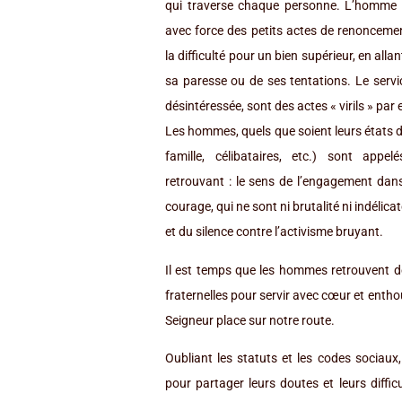
qui traverse chaque personne. L’homme vir
avec force des petits actes de renoncemen
la difficulté pour un bien supérieur, en all
sa paresse ou de ses tentations. Le servi
désintéressée, sont des actes « virils » par 
Les hommes, quels que soient leurs états de 
famille, célibataires, etc.) sont appe
retrouvant : le sens de l’engagement dans 
courage, qui ne sont ni brutalité ni indélicate
et du silence contre l’activisme bruyant.
Il est temps que les hommes retrouvent de
fraternelles pour servir avec cœur et entho
Seigneur place sur notre route.
Oubliant les statuts et les codes sociaux,
pour partager leurs doutes et leurs diffic