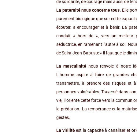
de solidarité, de courage mais aussi de ten
La paternité nous concerne tous.
Elle por
purement biologique que sur cette capaci
écouter, à encourager et à bénir. La pater
conduit « hors de », vers un meilleur p
séductrice, en ramenant l’autre à soi. Nou
de Saint Jean-Baptiste « il faut que je dimi
La masculinité
nous renvoie à notre id
L’homme aspire à faire de grandes chos
transmettre, à prendre des risques et à p
personnes vulnérables. Traversé dans son
vie, il oriente cette force vers la communio
la prédation. La tempérance et la maîtrise
gestes,
La virilité
est la capacité à canaliser et ori