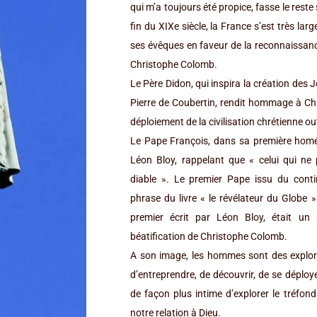
qui m’a toujours été propice, fasse le reste 
fin du XIXe siècle, la France s’est très lar
ses évêques en faveur de la reconnaissanc
Christophe Colomb.
Le Père Didon, qui inspira la création de
Pierre de Coubertin, rendit hommage à Ch
déploiement de la civilisation chrétienne ou
Le Pape François, dans sa première homélie
Léon Bloy, rappelant que « celui qui ne p
diable ». Le premier Pape issu du conti
phrase du livre « le révélateur du Globe ».
premier écrit par Léon Bloy, était un 
béatification de Christophe Colomb.
A son image, les hommes sont des explorat
d’entreprendre, de découvrir, de se déploye
de façon plus intime d’explorer le tréfon
notre relation à Dieu.